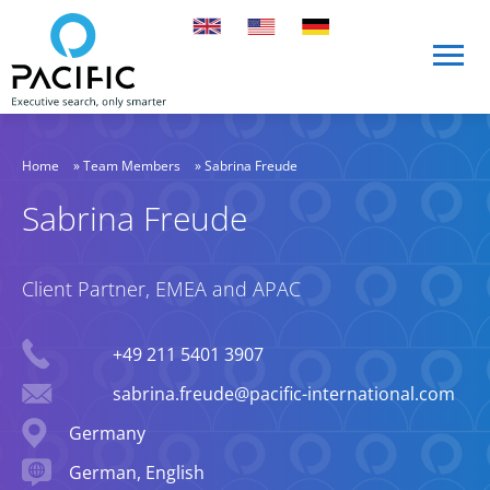
Skip to main content
Skip to main content
Home
»
Team Members
»
Sabrina Freude
Sabrina Freude
Client Partner, EMEA and APAC
Phone
+49 211 5401 3907
Email
sabrina.freude@pacific-international.com
Location
Germany
Languages spoken
German, English