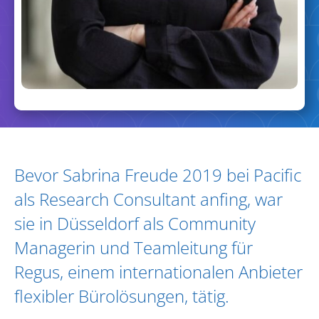
Biography and Expertise
Bevor Sabrina Freude 2019 bei Pacific
als Research Consultant anfing, war
sie in Düsseldorf als Community
Managerin und Teamleitung für
Regus, einem internationalen Anbieter
flexibler Bürolösungen, tätig.