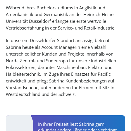
Während ihres Bachelorstudiums in Anglistik und
Amerikanistik und Germanistik an der Heinrich-Heine-
Universität Düsseldorf erlangte sie erste wertvolle
Vertriebserfahrung in der Service- und Retail-Industrie.
In unserem Düsseldorfer Standort ansässig, betreut
Sabrina heute als Account Managerin eine Vielzahl
unterschiedlicher Kunden und Projekte innerhalb von
Nord-, Zentral- und Südeuropa für unsere industriellen
Fokussektoren, darunter Maschinenbau, Elektro- und
Halbleitertechnik. Im Zuge Ihres Einsatzes für Pacific
entwickelt und pflegt Sabrina Kundenbeziehungen auf
Vorstandsebene, unter anderem für Firmen mit Sitz in
Westdeutschland und der Schweiz.
Personal Activities
In ihrer Freizeit liest Sabrina gern,
erkundet andere Länder oder verbringt