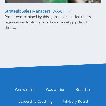
Strategic Sales Managers, D-A-CH
Pacific was retained by this global leading electronics
organisation to strengthen their diversity pipeline for
three...
Footer Navigation
Wer wir sind
Was wir tun
Branchen
Leadership Coaching
Advisory Board