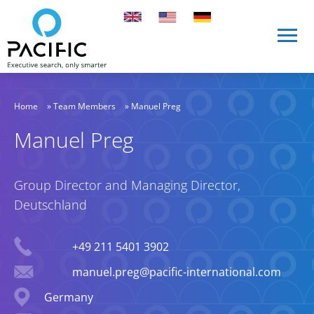
Skip to main content
Skip to main content
Home
»
Team Members
»
Manuel Preg
Manuel Preg
Group Director and Managing Director,
Deutschland
Phone
+49 211 5401 3902
Email
manuel.preg@pacific-international.com
Location
Germany